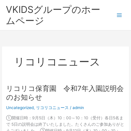
内
VKIDSグループのホー
容
を
ムページ
ス
キ
ッ
プ
リコリコニュース
リコリコ保育園 令和7年入園説明会
リ
コ
のお知らせ
リ
コ
Uncategorized
,
リコリコニュース
/
admin
保
①開催日時：9月5日（木）10：00～10：10（受付）各日5名ま
育
で 5日の説明会は終了いたしました。たくさんのご参加ありがと
園
うございました。 ②開催日時：9月12日（木）10：00～10：