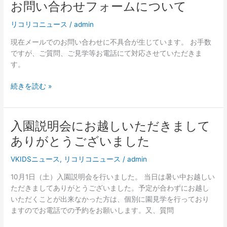
お問い合わせフォームについて
お
い
問
ま
リコリコニュース
/
admin
い
す。
合
現在メールでのお問い合わせに不具合が生じています。 お手数
事
わ
ですが、ご質問、ご見学等お電話にて対応させていただきま
前
せ
す。
に
フ
必
ォ
続きを読む »
ず
ー
お
ム
電
に
話
入園説明会にお越しいただきまして
入
つ
で
園
い
ありがとうございました
の
説
て
予
明
VKIDSニュース
,
リコリコニュース
/
admin
約
会
10月1日（土）入園説明会を行いました。 当日は暑い中お越しい
を
に
ただきましてありがとうございました。予定が合わずにお越し
お
お
いただくことが出来なかった方は、個別に園見学を行っており
願
越
ますのでお電話での予約をお願いします。又、質問
い
し
致
い