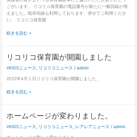
育
ございます。 リコリコ保育園の電話番号が新たに一般回線が増
園
えました。既存回線も利用しております。併せてご利用くださ
の
い。 リコリコ保育園
電
話
続きを読む »
番
号
が
新
リコリコ保育園が開園しました
リ
し
コ
VKIDSニュース
,
リコリコニュース
/
admin
く
リ
な
コ
2022年4月１日リコリコ保育園が開園しました。
り
保
ま
育
続きを読む »
し
園
た。
が
開
ホームページが変わりました。
ホ
園
ー
し
VKIDSニュース
,
リコリコニュース
,
レアレアニュース
/
admin
ム
ま
ペ
し