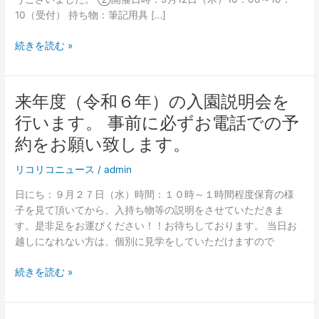
令
10（受付） 持ち物：筆記用具 […]
和
7
続きを読む »
年
入
園
説
来年度（令和６年）の入園説明会を
来
明
年
行います。 事前に必ずお電話での予
会
度
約をお願い致します。
の
（令
お
和
リコリコニュース
/
admin
知
６
ら
年）
日にち：９月２７日（水）時間：１０時～１時間程度保育の様
せ
の
子を見て頂いてから、入持ち物等の説明をさせていただきま
入
す。是非足をお運びください！！お待ちしております。 当日お
園
越しになれない方は、個別に見学をしていただけますので
説
明
続きを読む »
会
を
行