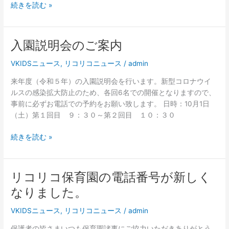
続きを読む »
し
た
ま
だ
す。
き
ま
入園説明会のご案内
入
し
園
VKIDSニュース
,
リコリコニュース
/
admin
て
説
あ
明
来年度（令和５年）の入園説明会を行います。新型コロナウイ
り
会
ルスの感染拡大防止のため、各回6名での開催となりますので、
が
の
事前に必ずお電話での予約をお願い致します。 日時：10月1日
と
ご
（土）第１回目 ９：３０～第２回目 １０：３０
う
案
ご
内
続きを読む »
ざ
い
ま
リコリコ保育園の電話番号が新しく
リ
し
コ
た
なりました。
リ
コ
VKIDSニュース
,
リコリコニュース
/
admin
保
保護者の皆さまいつも保育園諸事にご協力いただきありがとう